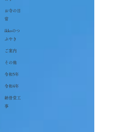
お寺の日
常
ikkoのつ
ぶやき
ご案内
その他
令和5年
令和4年
納骨堂工
事