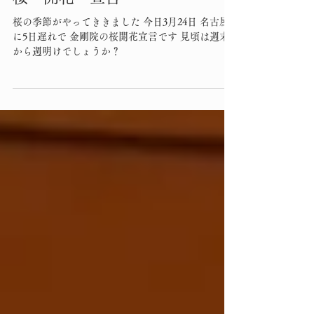
金剛院
3月24日
桜 開花 宣言
桜の季節がやってききました 今日3月24日 名古屋
に5日遅れで 金剛院の桜開花宣言です 見頃は週末
から週明けでしょうか？