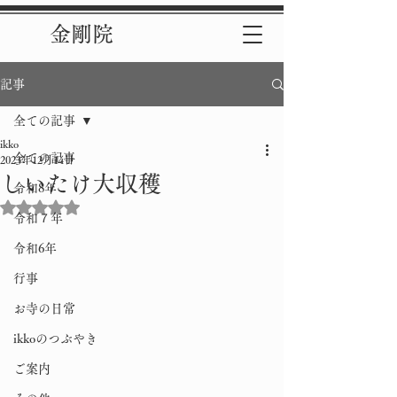
金剛院
記事
全ての記事
ikko
全ての記事
2023年12月14日
しいたけ大収穫
令和8年
5つ星のうちNaNと評価されています。
令和７年
令和6年
行事
お寺の日常
ikkoのつぶやき
ご案内