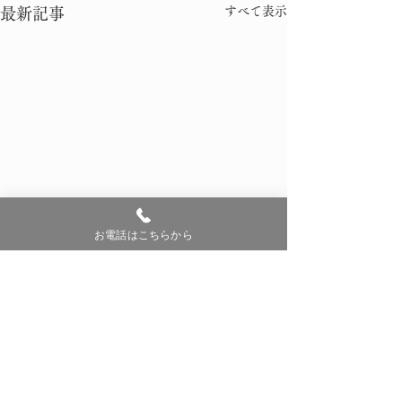
すべて表示
最新記事
お電話はこちらから
コメント
0.0 / 5（0）
桜 開花 宣言
令和8年 子供獅子