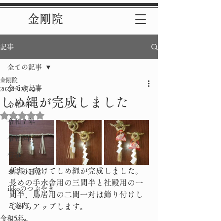
金剛院
記事
全ての記事
金剛院
全ての記事
2023年12月23日
しめ縄が完成しました
令和8年
5つ星のうちNaNと評価されています。
令和７年
令和6年
行事
新年に向けてしめ縄が完成しました。
お寺の日常
長めの手水舎用の三間半と社殿用の一
ikkoのつぶやき
間半、鳥居用の二間一対は飾り付けし
ご案内
てからアップします。
令和5年