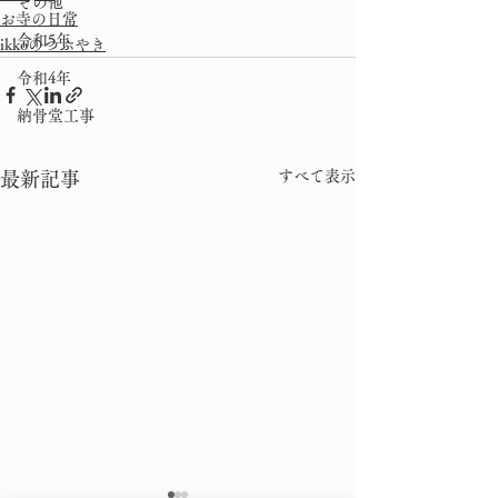
その他
お寺の日常
令和5年
ikkoのつぶやき
令和4年
納骨堂工事
すべて表示
最新記事