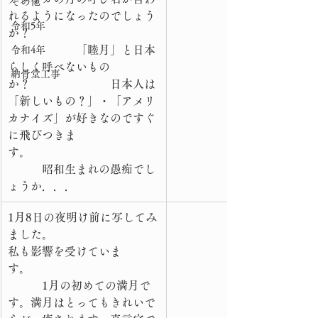
その他
れるようになったのでしょう
令和5年
か？　　　　　　　　　　　
　　　　　　「睦月」と日本
令和4年
らしく呼べないもの
納骨堂工事
か？　　　　　　　日本人は
「新しいもの？」・「アメリ
カナイズ」が好きなのですぐ
に飛びつきま
す。　　　　　　　　　　　
　　　昭和生まれの愚痴でし
ょうか．．．　　　　
​1月8日の夜明け前に写してみ
ました。　　　　　　　　　
私も影響を受けていま
す。　　　　　　　　　　　
　　　1月の初めての満月で
す。満月はとってもきれいで