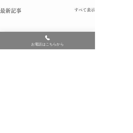
すべて表示
最新記事
お電話はこちらから
コメント
0.0 / 5（0）
今季 初雪
しめ縄作り