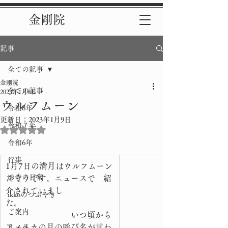
金剛院
記事
全ての記事
金剛院
全ての記事
2023年1月8日
ウルフムーン
令和8年
更新日：
2023年1月9日
令和７年
5つ星のうちNaNと評価されています。
令和6年
行事
1月7日の満月はウルフムーン
お寺の日常
だそうです。ニュースで　紹
介されていまし
ikkoのつぶやき
た。　　　　　　　　　　　
ご案内
　　　　　　　　いつ頃から
アメリカの月の呼び名が言わ