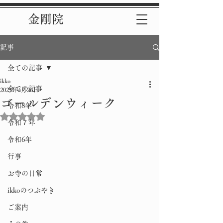
金剛院
記事
全ての記事
ikko
全ての記事
2025年4月26日
ゴールデンウィーク
令和8年
5つ星のうちNaNと評価されています。
令和７年
令和6年
行事
お寺の日常
ikkoのつぶやき
ご案内