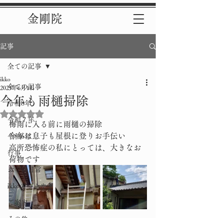
金剛院
記事
全ての記事
ikko
全ての記事
2025年6月1日
今年も雨樋掃除
令和8年
5つ星のうちNaNと評価されています。
令和７年
梅雨に入る前に雨樋の掃除
今年は息子も屋根に登りお手伝い
令和6年
高所恐怖症の私にとっては、大きなお
行事
荷物です
お寺の日常
ikkoのつぶやき
ご案内