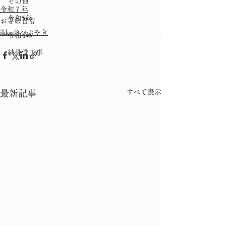
その他
令和７年
令和5年
お寺の日常
ikkoのつぶやき
令和4年
納骨堂工事
すべて表示
最新記事