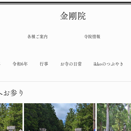
金剛院
各種ご案内
寺院情報
年
令和6年
行事
お寺の日常
ikkoのつぶやき
堂工事
へお参り
と評価されています。