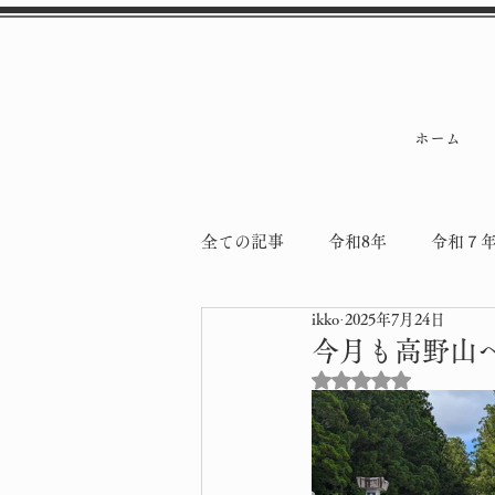
ホーム
全ての記事
令和8年
令和７
ikko
2025年7月24日
令和5年
令和4年
納骨
今月も高野山
5つ星のうちNaN