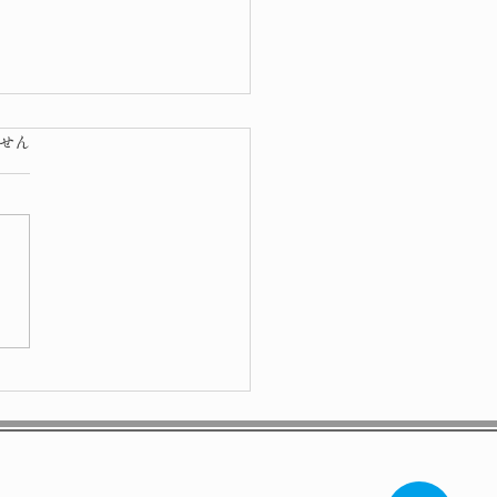
ています。
せん
色