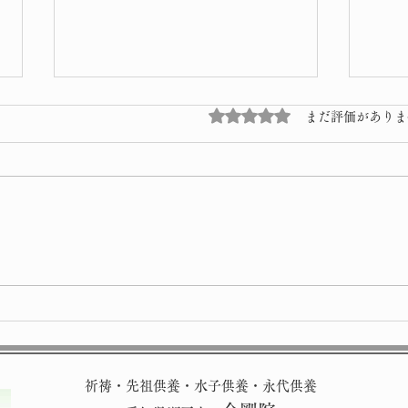
5つ星のうち0と評価され
まだ評価がありま
雪景
修理完了
祈祷・先祖供養・水子供養・永代供養