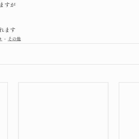
ますが
れます
き
その他