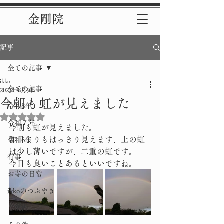
金剛院
記事
全ての記事
ikko
全ての記事
2023年8月9日
今朝も虹が見えました
令和8年
5つ星のうちNaNと評価されています。
令和７年
今朝も虹が見えました。
昨日よりもはっきり見えます、上の虹
令和6年
は少し薄いですが、二重の虹です。
行事
今日も良いことあるといいですね。
お寺の日常
ikkoのつぶやき
ご案内