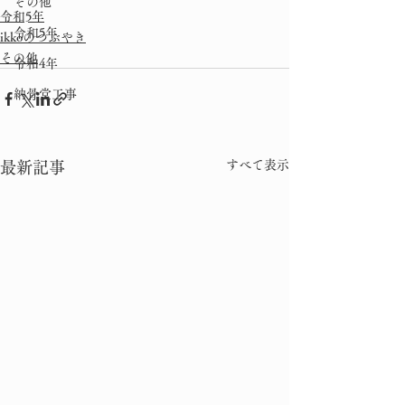
その他
令和5年
令和5年
ikkoのつぶやき
その他
令和4年
納骨堂工事
すべて表示
最新記事