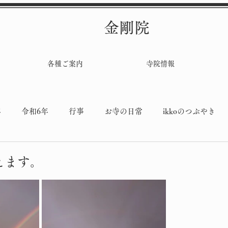
金剛院
各種ご案内
寺院情報
年
令和6年
行事
お寺の日常
ikkoのつぶやき
堂工事
えます。
と評価されています。