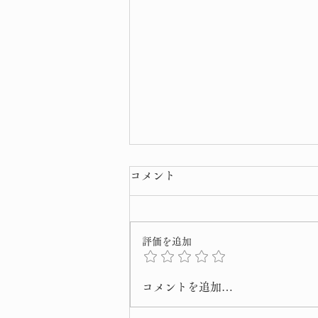
コメント
評価を追加
桜 開花 宣言
コメントを追加…