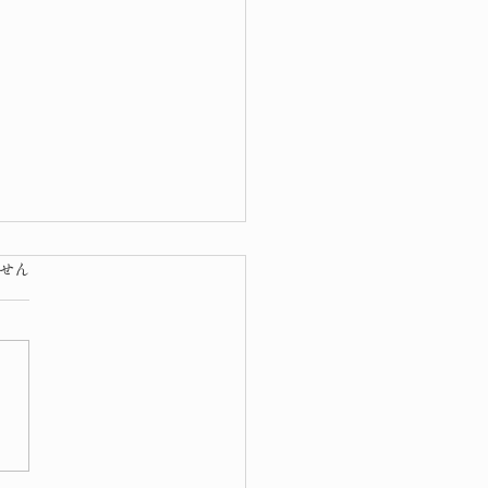
ています。
せん
色