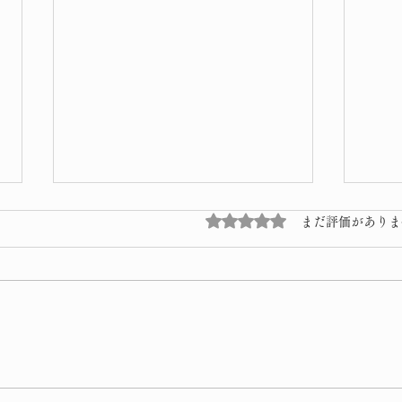
5つ星のうち0と評価され
まだ評価がありま
雪景
修理完了