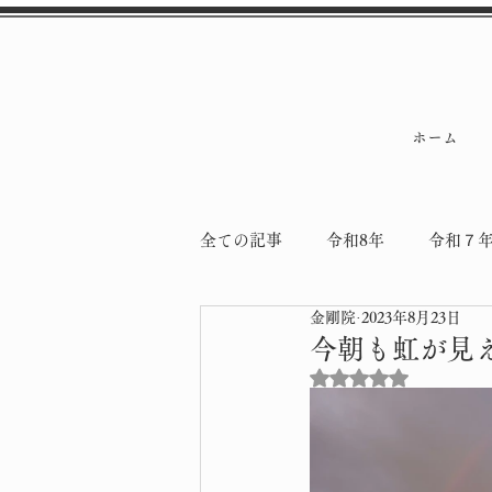
ホーム
全ての記事
令和8年
令和７
金剛院
2023年8月23日
令和5年
令和4年
納骨
今朝も虹が見
5つ星のうちNaN