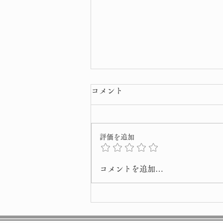
コメント
評価を追加
令和8年 弘法大師 ご正当
コメントを追加…