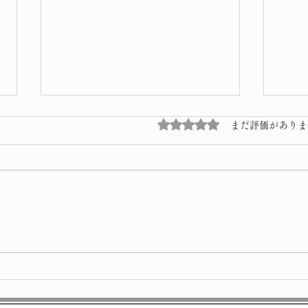
5つ星のうち0と評価され
まだ評価がありま
星祭
令和8年 子供獅子