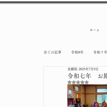
ホーム
全ての記事
令和8年
令和７
金剛院
2025年7月9日
令和5年
令和4年
納骨
令和七年 お
5つ星のうちNaN