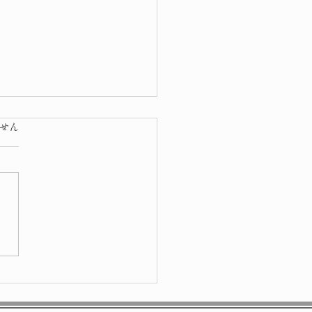
ています。
せん
り・節分会