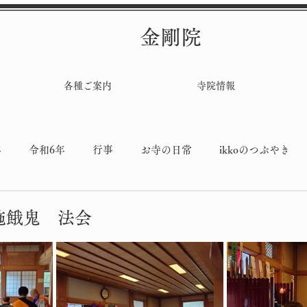
金剛院
各種ご案内
寺院情報
年
令和6年
行事
お寺の日常
ikkoのつぶやき
堂工事
施餓鬼 法会
と評価されています。