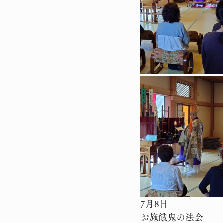
7月8日
お施餓鬼の法会