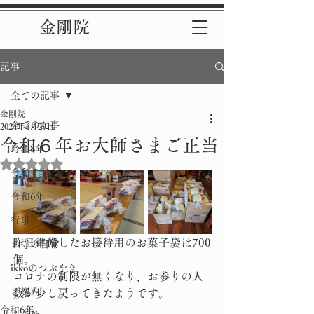
金剛院
記事
全ての記事
金剛院
全ての記事
2024年4月29日
令和６年お大師さまご正当
令和8年
5つ星のうちNaNと評価されています。
令和７年
令和6年
行事
昨日準備したお接待用のお菓子袋は700
お寺の日常
個。
ikkoのつぶやき
コロナの制限が無くなり、お参りの人
ご案内
数が少し戻ってきたようです。
令和6年