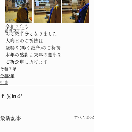
その他
令和5年
令和4年
令和７年も
納骨堂工事
あと数十分となりました
大晦日のご祈祷は
釜鳴り(鳴り護摩)のご祈祷
本年の感謝と来年の無事を
ご祈念申しあげます
令和７年
令和8年
行事
すべて表示
最新記事