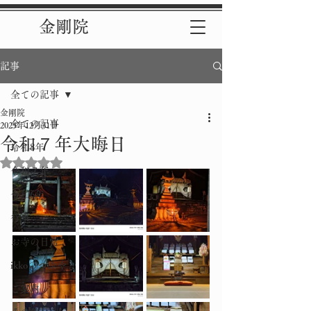
金剛院
記事
全ての記事
金剛院
全ての記事
2025年12月31日
令和７年大晦日
令和8年
5つ星のうちNaNと評価されています。
令和７年
令和6年
行事
お寺の日常
ikkoのつぶやき
ご案内