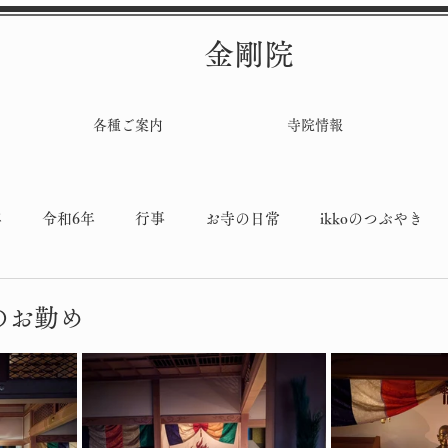
金剛院
各種ご案内
寺院情報
年
令和6年
行事
お寺の日常
ikkoのつぶやき
堂工事
のお勤め
と評価されています。