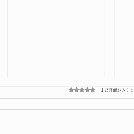
5つ星のうち0と評価され
まだ評価がありま
桜 
令和8年 子供獅子