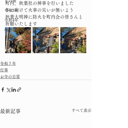
その他
町内、秋葉社の神事を行いました
冬に向けて火事の災いが無いよう
令和5年
秋葉大明神に防火を町内会の皆さんと
令和4年
祈願いたします
納骨堂工事
令和７年
行事
お寺の日常
すべて表示
最新記事