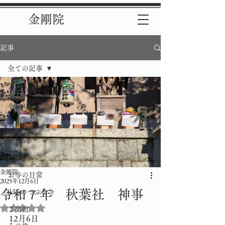
金剛院
記事
全ての記事
全ての記事
令和8年
令和７年
令和6年
行事
金剛院
お寺の日常
2025年12月6日
令和７年 秋葉社 神事
ikkoのつぶやき
5つ星のうちNaNと評価されています。
ご案内
12月6日