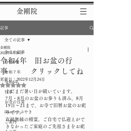
金剛院
記事
全ての記事
金剛院
全ての記事
2022年8月20日
令和4年 旧お盆の行
令和8年
事 クリックしてね
令和７年
更新日：
2022年12月24日
令和6年
5つ星のうちNaNと評価されています。
まだまだ暑い日が続いています。
行事
7月・8月のお盆のお参りも済み、8月
お寺の日常
19日～21まで、お寺で旧暦お盆のお祀
ikkoのつぶやき
りです。
有縁無縁の精霊。ご自宅で仏迎えがで
ご案内
きなかったご家庭のご先祖さまをお祀