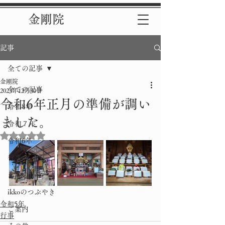
金剛院
記事
全ての記事
金剛院
全ての記事
2023年12月30日
令和6年正月の準備が調い
令和8年
ました。
令和７年
5つ星のうちNaNと評価されています。
令和6年
行事
お寺の日常
ikkoのつぶやき
令和5年
ご案内
行事