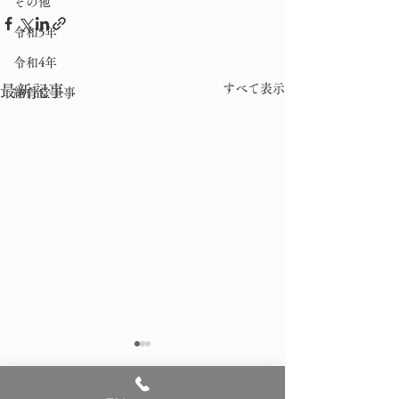
その他
令和5年
令和4年
すべて表示
最新記事
納骨堂工事