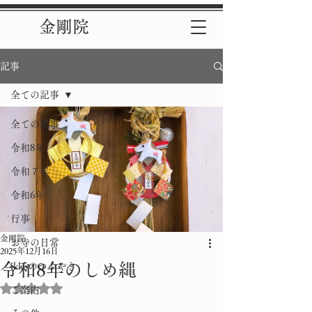
金剛院
記事
全ての記事
全ての記事
令和8年
令和７年
令和6年
行事
金剛院
お寺の日常
2025年12月16日
令和8年のしめ縄
ikkoのつぶやき
5つ星のうちNaNと評価されています。
ご案内