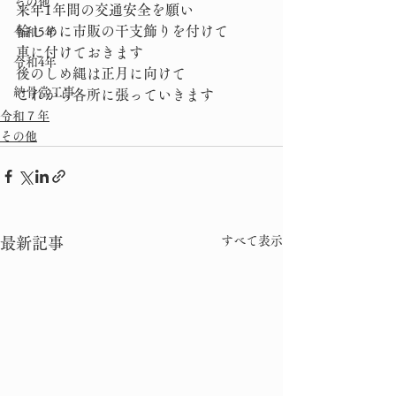
その他
来年1年間の交通安全を願い
輪しめに市販の干支飾りを付けて
令和5年
車に付けておきます
令和4年
後のしめ縄は正月に向けて
納骨堂工事
これから各所に張っていきます
令和７年
その他
すべて表示
最新記事