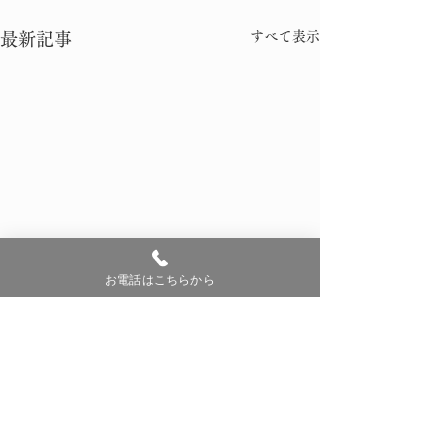
すべて表示
最新記事
お電話はこちらから
コメント
0.0 / 5（0）
桜 開花 宣言