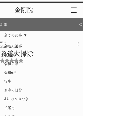
金剛院
記事
全ての記事
ikko
全ての記事
2025年5月2日
参道大掃除
令和8年
5つ星のうちNaNと評価されています。
令和７年
令和6年
行事
お寺の日常
ikkoのつぶやき
ご案内