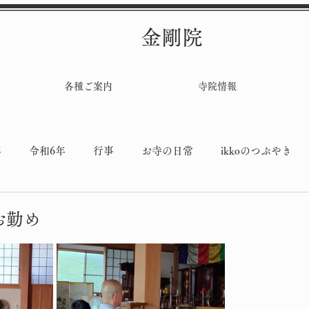
金剛院
各種ご案内
寺院情報
年
令和6年
行事
お寺の日常
ikkoのつぶやき
堂工事
お勤め
と評価されています。