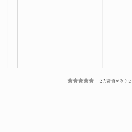
5つ星のうち0と評価され
まだ評価がありま
桜 
令和8年 子供獅子