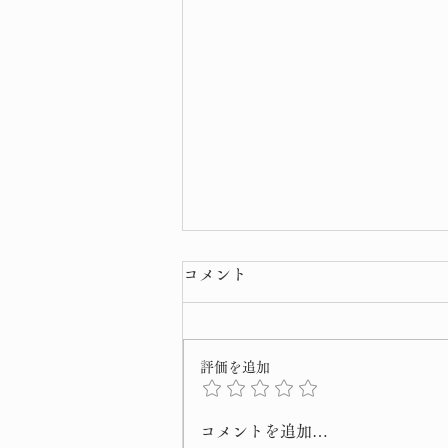
コメント
評価を追加
令和8年 弘法大師 ご正当
コメントを追加…