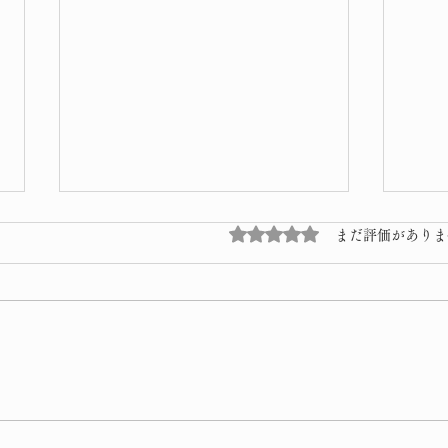
5つ星のうち0と評価され
まだ評価がありま
今季 初雪
しめ