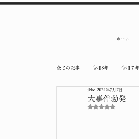
ホーム
全ての記事
令和8年
令和７
ikko
2024年7月7日
令和5年
令和4年
納骨
大事件勃発
5つ星のうちNaN