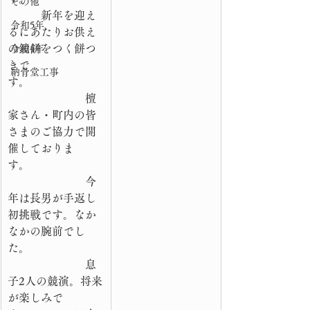
その他
　　　新年を迎え
令和5年
るにあたりお供え
の鏡餅をつく餅つ
令和4年
きで
納骨堂工事
す。　　　　　　
　　　　　　　檀
家さん・町内の皆
さまのご協力で開
催しておりま
す。　　　　　　
　　　　　　　今
年は長男が手返し
初挑戦です。なか
なかの腕前でし
た。　　　　　　
　　　　　　　息
子2人の競演。将来
が楽しみで