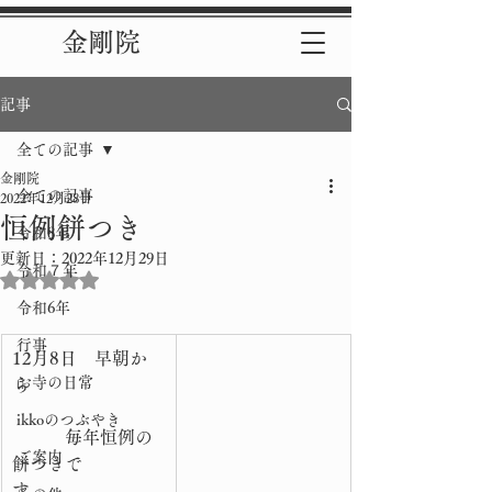
金剛院
記事
全ての記事
金剛院
全ての記事
2022年12月28日
恒例餅つき
令和8年
更新日：
2022年12月29日
令和７年
5つ星のうちNaNと評価されています。
令和6年
行事
12月8日　早朝か
お寺の日常
ら　　　　　　　
ikkoのつぶやき
　　　毎年恒例の
ご案内
餅つきで
す。　　　　　　