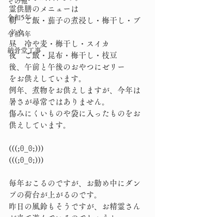
その他
霊供膳のメニューは
令和5年
朝　ご飯・茄子の煮浸し・梅干し・ブ
ドウ
令和4年
昼　冷や麦・梅干し・スイカ
納骨堂工事
夜　ご飯・昆布・梅干し・枝豆
後、午前と午後のおやつにゼリー
をお供えしています。
例年、煮物をお供えしますが、今年は
暑さが尋常ではありません。
傷みにくいものや袋に入ったものをお
供えしています。
(⁠(⁠(⁠;⁠ꏿ⁠_⁠ꏿ⁠;⁠)⁠)⁠)
(⁠(⁠(⁠;⁠ꏿ⁠_⁠ꏿ⁠;⁠)⁠)⁠)
毎年おこるのですが、お勤め中にダン
プの荷台が上がるのです。
昨日の風鈴もそうですが、お精霊さん