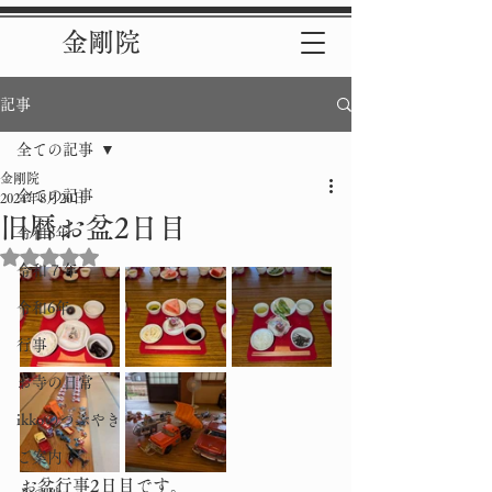
金剛院
記事
全ての記事
金剛院
全ての記事
2024年8月20日
旧暦お盆2日目
令和8年
5つ星のうちNaNと評価されています。
令和７年
令和6年
行事
お寺の日常
ikkoのつぶやき
ご案内
お盆行事2日目です。