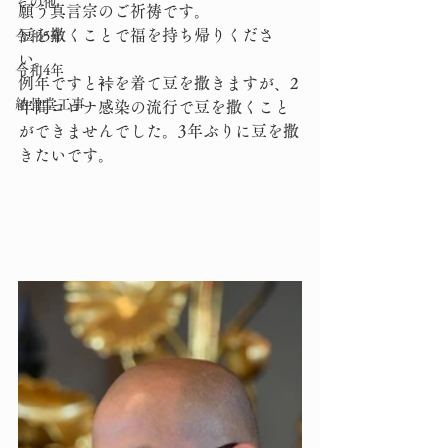
その他
願う真言宗のご祈祷です。
豆を撒くことで福を持ち帰りくださ
令和5年
い。
令和4年
例年ですと裃を着て豆を撒きますが、2
納骨堂工事
年間コロナ感染の流行で豆を撒くこと
ができませんでした。3年ぶりに豆を撒
きたいです。