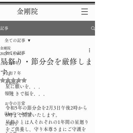
金剛院
記事
全ての記事
金剛院
全ての記事
2023年1月10日
星祭り・節分会を厳修しま
令和8年
す。
令和７年
5つ星のうちNaNと評価されています。
令和6年
星に願いを．．．
行事
豆まきで福を．．．
お寺の日常
令和5年の節分会を2月3日午後2時から
ikkoのつぶやき
6時まで開催いたします。
星祭りとは人それぞれの1年間の星廻り
ご案内
をご供養し、守り本尊さまにご守護を