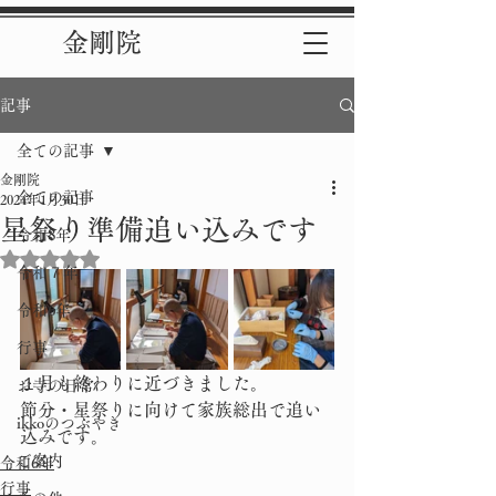
金剛院
記事
全ての記事
金剛院
全ての記事
2024年1月30日
星祭り準備追い込みです
令和8年
5つ星のうちNaNと評価されています。
令和７年
令和6年
行事
１月も終わりに近づきました。
お寺の日常
節分・星祭りに向けて家族総出で追い
ikkoのつぶやき
込みです。
ご案内
令和6年
行事