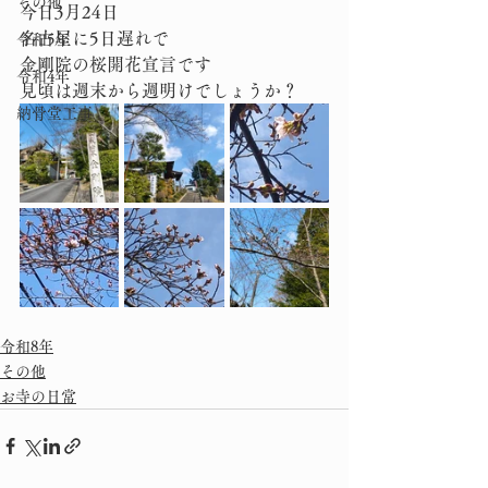
その他
今日3月24日
名古屋に5日遅れで
令和5年
金剛院の桜開花宣言です
令和4年
見頃は週末から週明けでしょうか？
納骨堂工事
令和8年
その他
お寺の日常