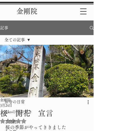
金剛院
記事
全ての記事
全ての記事
令和8年
令和７年
令和6年
行事
金剛院
お寺の日常
3月24日
桜 開花 宣言
ikkoのつぶやき
5つ星のうちNaNと評価されています。
ご案内
桜の季節がやってききました