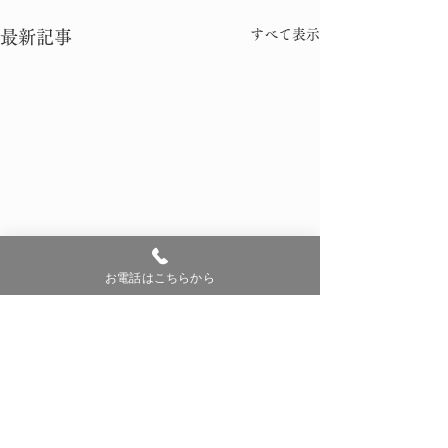
すべて表示
最新記事
お電話はこちらから
コメント
0.0 / 5（0）
修理完了