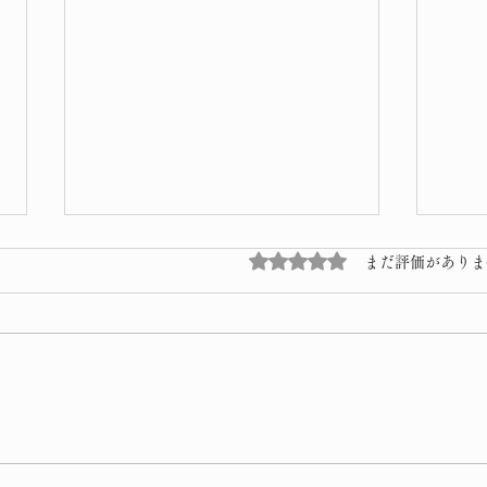
5つ星のうち0と評価され
まだ評価がありま
桜 
令和8年 子供獅子