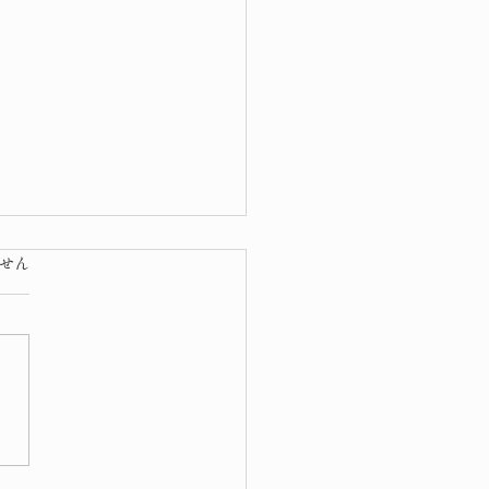
ています。
せん
開花 宣言