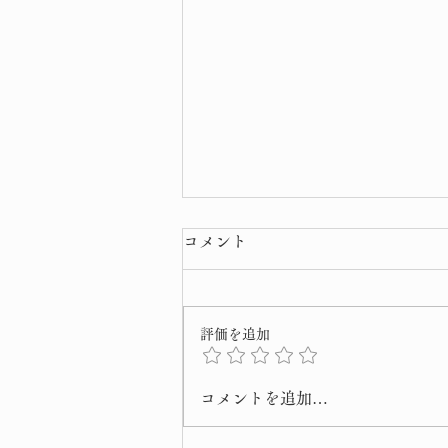
コメント
評価を追加
令和8年 弘法大師 ご正当
コメントを追加…