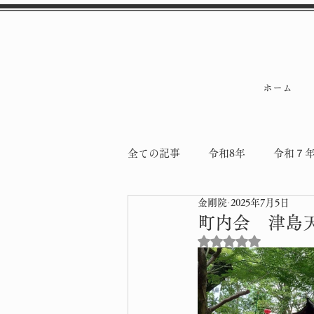
ホーム
全ての記事
令和8年
令和７
金剛院
2025年7月5日
令和5年
令和4年
納骨
町内会 津島
5つ星のうちNaN