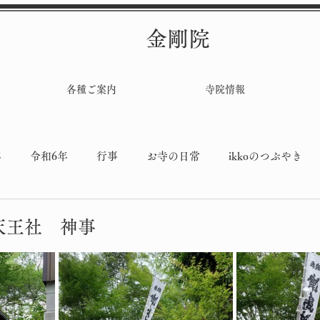
金剛院
各種ご案内
寺院情報
年
令和6年
行事
お寺の日常
ikkoのつぶやき
堂工事
天王社 神事
と評価されています。