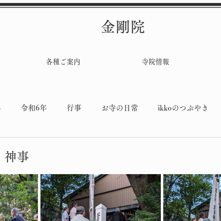
金剛院
各種ご案内
寺院情報
年
令和6年
行事
お寺の日常
ikkoのつぶやき
堂工事
』神事
と評価されています。