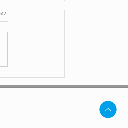
ています。
せん
り・節分会