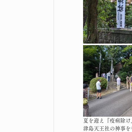
夏を迎え『疫病除け
津島天王社の神事を