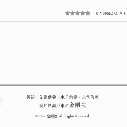
5つ星のうち0と評価され
まだ評価がありま
星祭
令和8年 子供獅子
祈祷・先祖供養・水子供養・永代供養
金剛院
愛知県瀬戸市の
©2022 金剛院.All Rights Reserved.