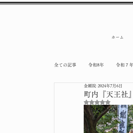
ホーム
全ての記事
令和8年
令和７
金剛院
2024年7月6日
令和5年
令和4年
納骨
町内『天王社
5つ星のうちNaN