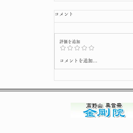
コメント
評価を追加
令和8年 弘法大師 ご正当
コメントを追加…