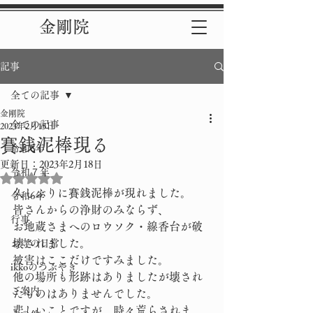
金剛院
記事
全ての記事
金剛院
全ての記事
2023年2月15日
賽銭泥棒現る
令和8年
更新日：
2023年2月18日
令和７年
5つ星のうちNaNと評価されています。
久しぶりに賽銭泥棒が現れました。
令和6年
皆さんからの浄財のみならず、
行事
お地蔵さまへのロウソク・線香台が破
壊されました。
お寺の日常
被害はここだけですみました。
ikkoのつぶやき
他の場所も形跡はありましたが壊され
ご案内
たものはありませんでした。
悲しいことですが、時々荒らされま