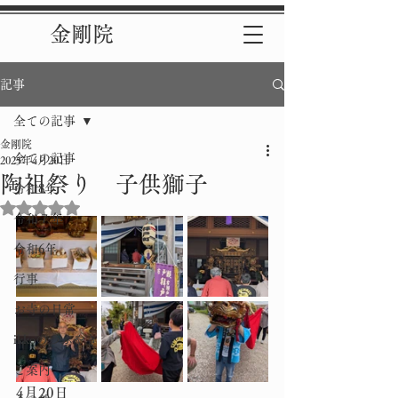
金剛院
記事
全ての記事
金剛院
全ての記事
2025年4月20日
陶祖祭り 子供獅子
令和8年
5つ星のうちNaNと評価されています。
令和７年
令和6年
行事
お寺の日常
ikkoのつぶやき
ご案内
4月20日