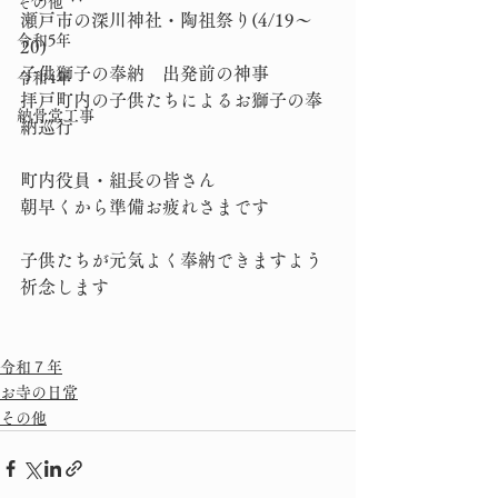
その他
瀬戸市の深川神社・陶祖祭り(4/19〜
令和5年
20)
子供獅子の奉納　出発前の神事
令和4年
拝戸町内の子供たちによるお獅子の奉
納骨堂工事
納巡行
町内役員・組長の皆さん
朝早くから準備お疲れさまです
子供たちが元気よく奉納できますよう
祈念します
令和７年
お寺の日常
その他