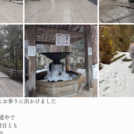
山にお参りに出かけました
道中で
2日とも
り