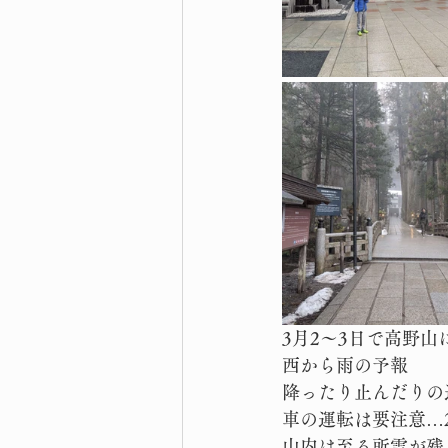
3月2〜3日で高野
西から雨の予報
降ったり止んだりの
車の運転は要注意…
山内は至る所雪が残