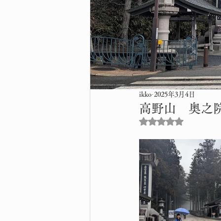
ikko
2025年3月4日
高野山 奥之
5つ星のうちNaN