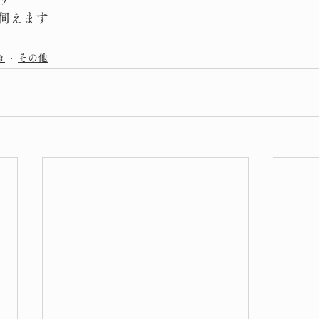
伺えます
き
その他