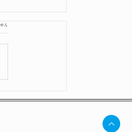
ています。
せん
色