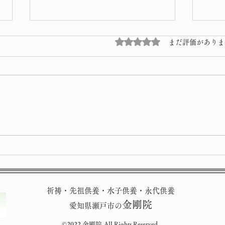
5つ星のうち0と評価され
まだ評価がありま
雪景
修理完了
祈祷・先祖供養・水子供養・永代供養
金剛院
愛知県瀬戸市の
©2022 金剛院.All Rights Reserved.