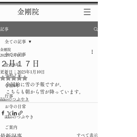
金剛院
記事
全ての記事
金剛院
全ての記事
2022年2月17日
２月１７日
令和8年
更新日：
2023年1月10日
令和７年
5つ星のうちNaNと評価されています。
全国的に雪の予報ですが、
令和6年
こちらも朝から雪が降っています。
行事
ikkoのつぶやき
お寺の日常
ikkoのつぶやき
ご案内
すべて表示
最新記事