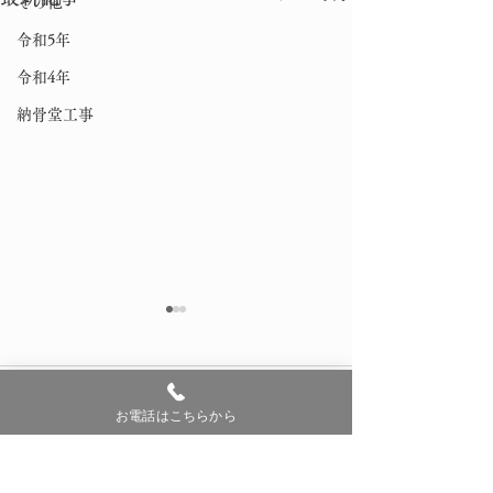
その他
令和5年
令和4年
納骨堂工事
コメント
0.0 / 5（0）
お電話はこちらから
今季 初雪
しめ縄作り
コメントと評価...