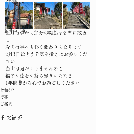
その他
令和5年
令和4年
納骨堂工事
正月行事から節分の幟旗を各所に設置
し
春の行事へと移り変わりとなります
2月3日はどうぞ豆を撒きにお参りくだ
さい
当山は鬼がおりませんので
福のお徳をお持ち帰りいただき
1年間豊かな心でお過ごしください
令和8年
行事
ご案内