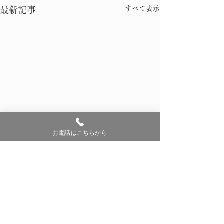
すべて表示
最新記事
お電話はこちらから
コメント
0.0 / 5（0）
桜 開花 宣言
令和8年 子供獅子