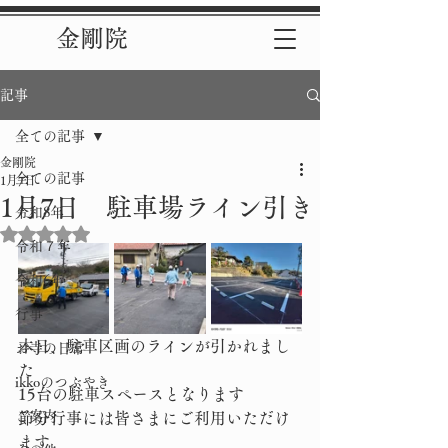
金剛院
記事
全ての記事
金剛院
全ての記事
1月7日
1月7日 駐車場ライン引き
令和8年
5つ星のうちNaNと評価されています。
令和７年
令和6年
行事
本日、駐車区画のラインが引かれまし
お寺の日常
た
ikkoのつぶやき
15台の駐車スペースとなります
ご案内
節分行事には皆さまにご利用いただけ
ます