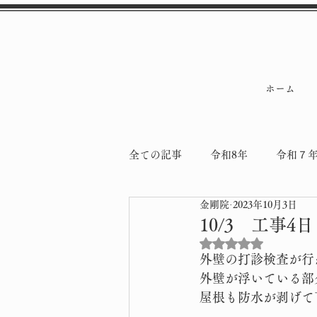
ホーム
全ての記事
令和8年
令和７
金剛院
2023年10月3日
令和5年
令和4年
納骨
10/3 工事4
5つ星のうちNaN
外壁の打診検査が行
外壁が浮いている部
屋根も防水が剥げて