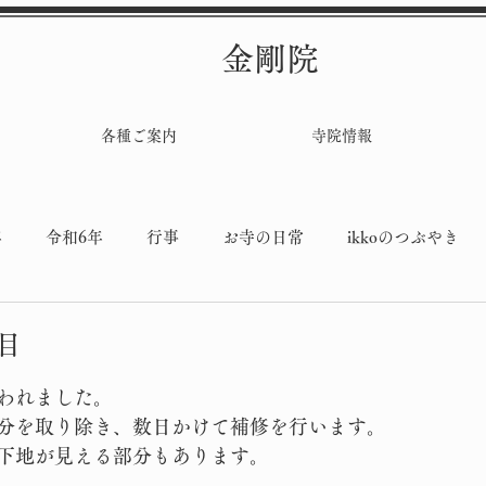
金剛院
各種ご案内
寺院情報
年
令和6年
行事
お寺の日常
ikkoのつぶやき
堂工事
日目
と評価されています。
われました。
分を取り除き、数日かけて補修を行います。
下地が見える部分もあります。