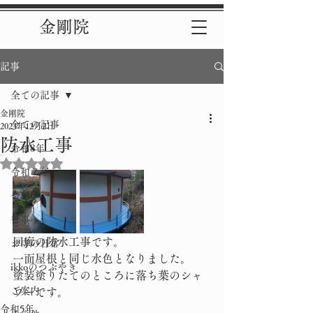
金剛院
記事
全ての記事
金剛院
全ての記事
2023年12月2日
防水工事
令和8年
5つ星のうちNaNと評価されています。
令和７年
令和6年
行事
回廊の防水工事です。
お寺の日常
一面屋根と同じ水色となりました。
ikkoのつぶやき
塗装塗りたてのところに落ち葉のシャ
ご案内
ワーです。
令和5年