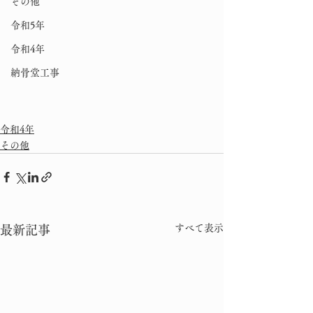
その他
令和5年
令和4年
納骨堂工事
令和4年
その他
すべて表示
最新記事