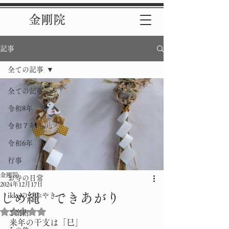
金剛院
記事
全ての記事
全ての記事
令和8年
令和７年
令和6年
行事
金剛院
お寺の日常
2024年12月17日
しめ縄 できあがり
ikkoのつぶやき
5つ星のうちNaNと評価されています。
ご案内
来年の干支は「巳」